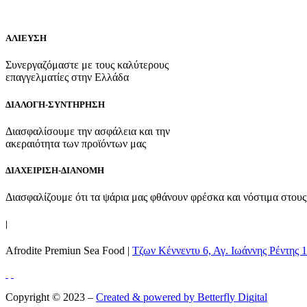
ΑΛΙΕΥΣΗ
Συνεργαζόμαστε με τους καλύτερους
επαγγελματίες στην Ελλάδα
ΔΙΑΛΟΓΗ-ΣΥΝΤΗΡΗΣΗ
Διασφαλίσουμε την ασφάλεια και την
ακεραιότητα των προϊόντων μας
ΔΙΑΧΕΙΡΙΣΗ-ΔΙΑΝΟΜΗ
Διασφαλίζουμε ότι τα ψάρια μας φθάνουν φρέσκα και νόστιμα στους
|
Afrodite Premiun Sea Food |
Τζων Κέννεντυ 6, Αγ. Ιωάννης Ρέντης 
Copyright © 2023 –
Created & powered by
B
e
t
t
e
r
f
l
y
D
i
g
i
t
a
l